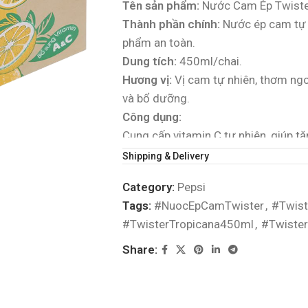
Tên sản phẩm:
Nước Cam Ép Twiste
Thành phần chính:
Nước ép cam tự n
phẩm an toàn.
Dung tích:
450ml/chai.
Hương vị:
Vị cam tự nhiên, thơm ngo
và bổ dưỡng.
Công dụng:
Cung cấp vitamin C tự nhiên, giúp t
Giải khát tức thì, bổ sung năng lượn
Shipping & Delivery
Phù hợp sử dụng hàng ngày, trong b
Category:
Pepsi
Đối tượng sử dụng:
Phù hợp với mọi 
Tags:
#NuocEpCamTwister
,
#Twis
vitamin từ trái cây.
#TwisterTropicana450ml
,
#Twiste
Xuất xứ:
Việt Nam (PepsiCo Việt Na
Bảo quản:
Để nơi khô ráo, thoáng má
Share:
khi sử dụng