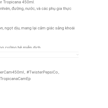
r Tropicana 450ml.
hiên, đường, nước, và các phụ gia thực
n, ngọt dịu, mang lại cảm giác sảng khoái
ăng cường hệ miễn dịch.
g hiệu quả cho cơ thể.
ữa sáng hoặc sau khi vận động.
lứa tuổi, đặc biệt là người cần bổ sung
terCam450ml
,
#TwisterPepsiCo
,
rTropicanaCamEp
m).
t, tránh ánh nắng trực tiếp. Lắc đều trước