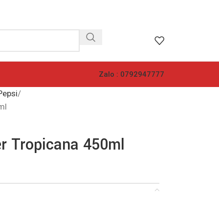
Zalo : 0792947777
Pepsi
ml
r Tropicana 450ml