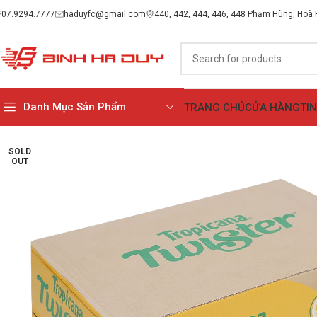
07.9294.7777
haduyfc@gmail.com
440, 442, 444, 446, 448 Phạm Hùng, Hoà
Danh Mục Sản Phẩm
TRANG CHỦ
CỬA HÀNG
TI
SOLD
OUT