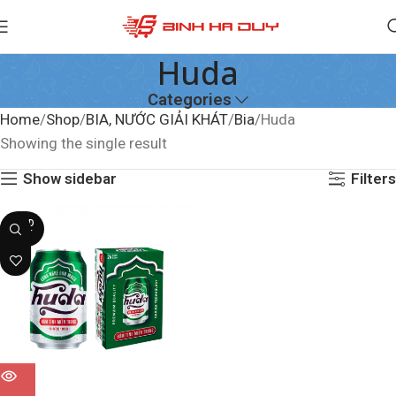
Huda
Categories
Home
Shop
BIA, NƯỚC GIẢI KHÁT
Bia
Huda
Showing the single result
Show sidebar
Filters
SOLD
OUT