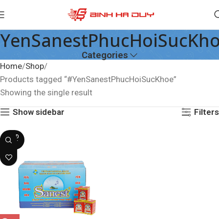
YenSanestPhucHoiSucKh
Categories
Home
Shop
Products tagged “#YenSanestPhucHoiSucKhoe”
Showing the single result
Show sidebar
Filters
SOLD
OUT