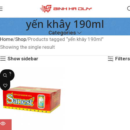
yến khây 190ml
Categories
Home
Shop
Products tagged “yến khây 190ml”
Showing the single result
Show sidebar
Filters
SOLD
OUT