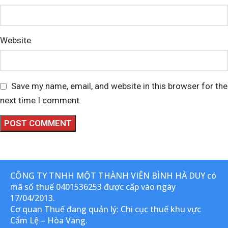
Website
Save my name, email, and website in this browser for the
next time I comment.
CÔNG TY TNHH MỘT THÀNH VIÊN BÌNH HÀ DUY có
mã số thuế 0401536253 được cấp vào ngày
17/04/2013.
Cơ quan Thuế đang quản lý: Chi cục thuế khu vực
Cẩm Lệ – Hòa Vang.