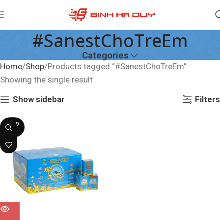
#SanestChoTreEm
Categories
Home
Shop
Products tagged “#SanestChoTreEm”
Showing the single result
Show sidebar
Filters
SOLD
OUT