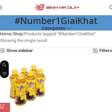
#Number1GiaiKhat
Categories
Home
Shop
Products tagged “#Number1GiaiKhat”
Showing the single result
Show sidebar
Filters