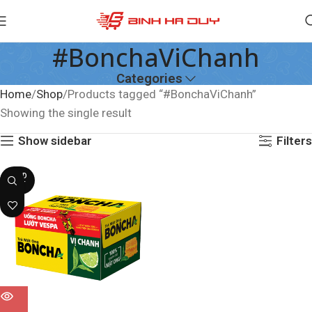
#BonchaViChanh
Categories
Home
Shop
Products tagged “#BonchaViChanh”
Showing the single result
Show sidebar
Filters
SOLD
OUT