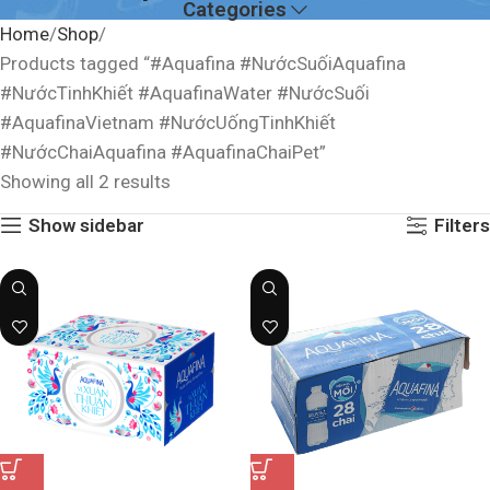
Categories
Home
Shop
Products tagged “#Aquafina #NướcSuốiAquafina
#NướcTinhKhiết #AquafinaWater #NướcSuối
#AquafinaVietnam #NướcUốngTinhKhiết
#NướcChaiAquafina #AquafinaChaiPet”
Showing all 2 results
Show sidebar
Filters